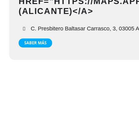
HREF="HTTPS://MAPS.A
(ALICANTE)</A>
C. Presbitero Baltasar Carrasco, 3, 03005 Al
SABER MÁS