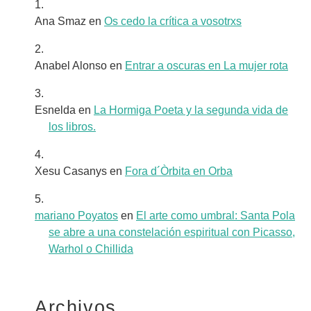
Ana Smaz
en
Os cedo la crítica a vosotrxs
Anabel Alonso
en
Entrar a oscuras en La mujer rota
Esnelda
en
La Hormiga Poeta y la segunda vida de
los libros.
Xesu Casanys
en
Fora d´Òrbita en Orba
mariano Poyatos
en
El arte como umbral: Santa Pola
se abre a una constelación espiritual con Picasso,
Warhol o Chillida
Archivos