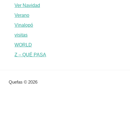
Ver Navidad
Verano
Vinalopó
visitas
WORLD
Z – QUÉ PASA
Quefas © 2026