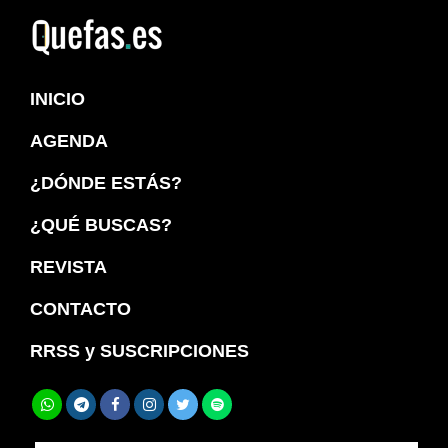
Saltar
Saltar
a
al
Quefas
la
contenido
INICIO
navegación
principal
principal
AGENDA
¿DÓNDE ESTÁS?
¿QUÉ BUSCAS?
REVISTA
CONTACTO
RRSS y SUSCRIPCIONES
Buscar