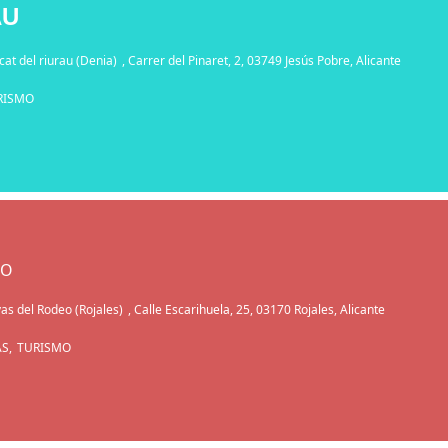
AU
at del riurau (Denia)
, Carrer del Pinaret, 2, 03749 Jesús Pobre, Alicante
RISMO
EO
as del Rodeo (Rojales)
, Calle Escarihuela, 25, 03170 Rojales, Alicante
S,
TURISMO