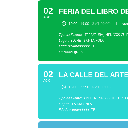
02
FERIA DEL LIBRO 
AGO
10:00 - 19:00
(GMT-09:00)
Esta
Tipo de Evento:
LITERATURA,
NENICXS CUL
Lugar:
ELCHE - SANTA POLA
Edad recomendada:
TP
Entradas
gratis
02
LA CALLE DEL ART
AGO
18:00 - 23:50
(GMT-09:00)
Tipo de Evento:
ARTE,
NENICXS CULTURET
Lugar:
LES MARINES
Edad recomendada:
TP