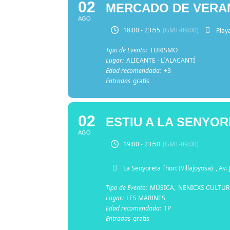
02
MERCADO DE VERAN
AGO
18:00 - 23:55
(GMT-09:00)
Play
Tipo de Evento:
TURISMO
Lugar:
ALICANTE - L´ALACANTÍ
Edad recomendada:
+3
Entradas
gratis
02
ESTIU A LA SENYO
AGO
19:00 - 23:50
(GMT-09:00)
La Senyoreta l´hort (Villajoyosa)
, Av.
Tipo de Evento:
MÚSICA,
NENICXS CULTUR
Lugar:
LES MARINES
Edad recomendada:
TP
Entradas
gratis