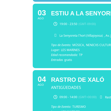
03
ESTIU A LA SENYO
AGO
19:00 - 23:50
(GMT-09:00)
La Senyoreta l´hort (Villajoyosa)
, Av.
Tipo de Evento:
MÚSICA,
NENICXS CULTUR
Lugar:
LES MARINES
Edad recomendada:
TP
Entradas
gratis
04
RASTRO DE XALÓ
AGO
ANTIGÜEDADES
09:00 - 14:00
(GMT+00:00)
Rast
Tipo de Evento:
TURISMO