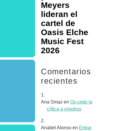
Meyers
lideran el
cartel de
Oasis Elche
Music Fest
2026
Comentarios
recientes
Ana Smaz
en
Os cedo la
crítica a vosotrxs
Anabel Alonso
en
Entrar