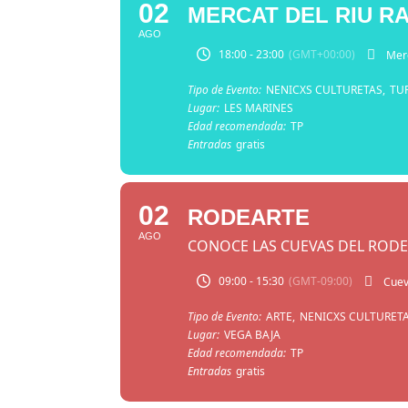
02
MERCAT DEL RIU R
AGO
18:00 - 23:00
(GMT+00:00)
Merc
Tipo de Evento:
NENICXS CULTURETAS,
TU
Lugar:
LES MARINES
Edad recomendada:
TP
Entradas
gratis
02
RODEARTE
AGO
CONOCE LAS CUEVAS DEL ROD
09:00 - 15:30
(GMT-09:00)
Cuev
Tipo de Evento:
ARTE,
NENICXS CULTURETA
Lugar:
VEGA BAJA
Edad recomendada:
TP
Entradas
gratis