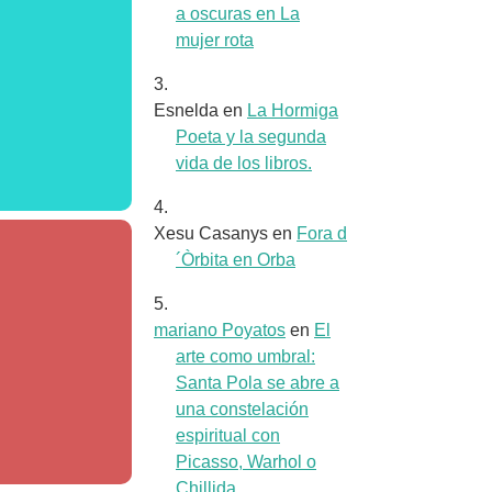
a oscuras en La
mujer rota
Esnelda
en
La Hormiga
Poeta y la segunda
vida de los libros.
Xesu Casanys
en
Fora d
´Òrbita en Orba
mariano Poyatos
en
El
arte como umbral:
Santa Pola se abre a
una constelación
espiritual con
Picasso, Warhol o
Chillida