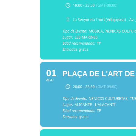
19:00 - 23:50
(GMT-09:00)
La Senyoreta l´hort (Villajoyosa)
, Av.
Tipo de Evento:
MÚSICA,
NENICXS CULTUR
Lugar:
LES MARINES
Edad recomendada:
TP
Entradas
gratis
01
PLAÇA DE L'ART D
AGO
20:00 - 23:50
(GMT-09:00)
Tipo de Evento:
NENICXS CULTURETAS,
TU
Lugar:
ALICANTE - L´ALACANTÍ
Edad recomendada:
TP
Entradas
gratis