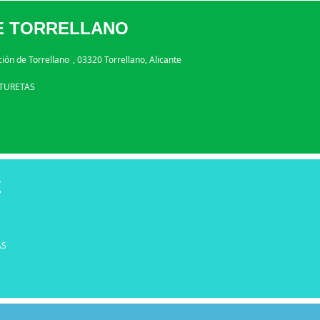
DE TORRELLANO
ción de Torrellano
, 03320 Torrellano, Alicante
TURETAS
E
AS