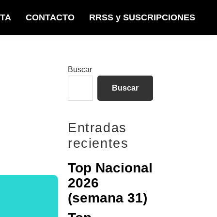
STA
CONTACTO
RRSS y SUSCRIPCIONES
Barra
Buscar
lateral
Buscar
principal
Entradas
recientes
Top Nacional
2026
(semana 31)